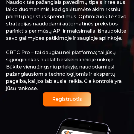
Naudokitės pažangiais pavedimų tipais ir realaus
laiko duomenimis, kad galėtumėte akimirksniu
priimti pagrįstus sprendimus. Optimizuokite savo
strategijas naudodami automatinės prekybos
parinktis per mūsų API ir maksimaliai išnaudokite
savo galimybes patikimoje ir saugioje aplinkoje.
GBTC Pro – tai daugiau nei platforma; tai jūsų
sąjungininkas nuolat besikeičiančioje rinkoje.
Būkite vienu žingsniu priekyje, naudodamiesi
pažangiausiomis technologijomis ir ekspertų
pagalba, kai jos labiausiai reikia. Čia kontrolė yra
jūsų rankose.
Registruotis