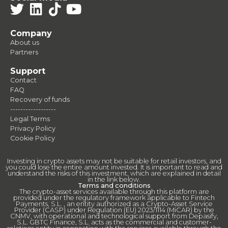
Company
About us
Partners
Support
Contact
FAQ
Recovery of funds
------------------
Legal Terms
Privacy Policy
Cookie Policy
Investing in crypto assets may not be suitable for retail investors, and
you could lose the entire amount invested. It is important to read and
understand the risks of this investment, which are explained in detail
in the link below.
Terms and conditions
The crypto-asset services available through this platform are
provided under the regulatory framework applicable to Fintech
Payments, S.L. , an entity authorized as a Crypto-Asset Service
Provider (CASP) under Regulation (EU) 2023/1114 (MiCAR) by the
CNMV, with operational and technological support from Depasify,
S.L. GBTC Finance, S.L. acts as the commercial and customer-