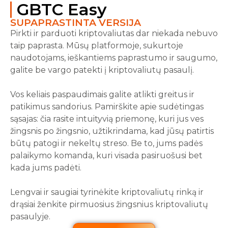
GBTC Easy
SUPAPRASTINTA VERSIJA
Pirkti ir parduoti kriptovaliutas dar niekada nebuvo
taip paprasta. Mūsų platformoje, sukurtoje
naudotojams, ieškantiems paprastumo ir saugumo,
galite be vargo patekti į kriptovaliutų pasaulį.
Vos keliais paspaudimais galite atlikti greitus ir
patikimus sandorius. Pamirškite apie sudėtingas
sąsajas: čia rasite intuityvią priemonę, kuri jus ves
žingsnis po žingsnio, užtikrindama, kad jūsų patirtis
būtų patogi ir nekeltų streso. Be to, jums padės
palaikymo komanda, kuri visada pasiruošusi bet
kada jums padėti.
Lengvai ir saugiai tyrinėkite kriptovaliutų rinką ir
drąsiai ženkite pirmuosius žingsnius kriptovaliutų
pasaulyje.