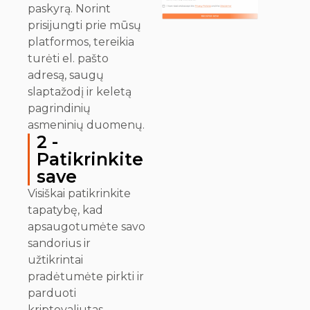
paskyrą. Norint
prisijungti prie mūsų
platformos, tereikia
turėti el. pašto
adresą, saugų
slaptažodį ir keletą
pagrindinių
asmeninių duomenų.
2 -
Patikrinkite
save
Visiškai patikrinkite
tapatybę, kad
apsaugotumėte savo
sandorius ir
užtikrintai
pradėtumėte pirkti ir
parduoti
kriptovaliutas.