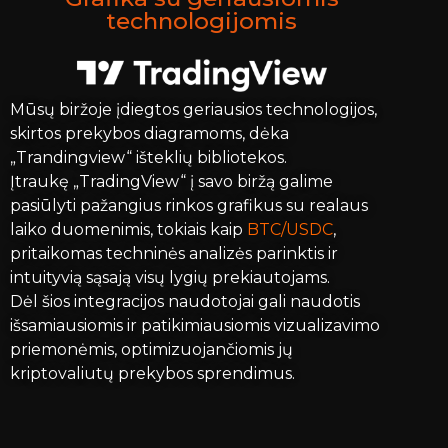
technologijomis
Mūsų biržoje įdiegtos geriausios technologijos,
skirtos prekybos diagramoms, dėka
„Trandingview“ išteklių bibliotekos.
Įtraukę „TradingView“ į savo biržą galime
pasiūlyti pažangius rinkos grafikus su realaus
laiko duomenimis, tokiais kaip
BTC/USDC
,
pritaikomas techninės analizės parinktis ir
intuityvią sąsają visų lygių prekiautojams.
Dėl šios integracijos naudotojai gali naudotis
išsamiausiomis ir patikimiausiomis vizualizavimo
priemonėmis, optimizuojančiomis jų
kriptovaliutų prekybos sprendimus.