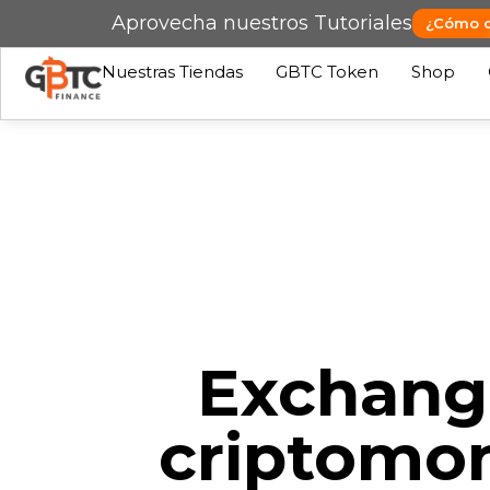
Aprovecha nuestros Tutoriales
¿Cómo 
Nuestras Tiendas
GBTC Token
Shop
Exchang
criptomo