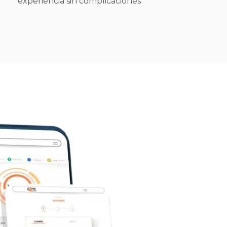
experiencia sin complicaciones