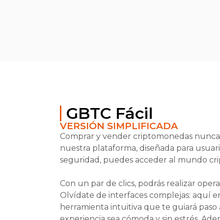
GBTC Fácil
VERSIÓN SIMPLIFICADA
Comprar y vender criptomonedas nunca ha
nuestra plataforma, diseñada para usuari
seguridad, puedes acceder al mundo crip
Con un par de clics, podrás realizar opera
Olvídate de interfaces complejas: aquí 
herramienta intuitiva que te guiará paso
experiencia sea cómoda y sin estrés. Ade