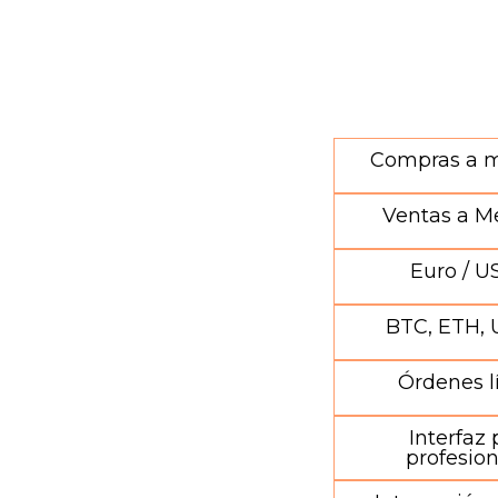
Compras a 
Ventas a M
Euro / 
BTC, ETH, U
Órdenes l
Interfaz 
profesion