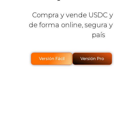
Compra y vende USDC y
de forma online, segura y
país
Versión Fácil
Versión Pro