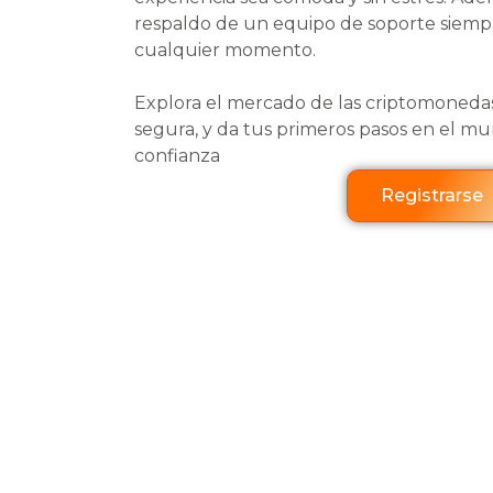
respaldo de un equipo de soporte siemp
cualquier momento.
Explora el mercado de las criptomonedas
segura, y da tus primeros pasos en el mu
confianza
Registrarse