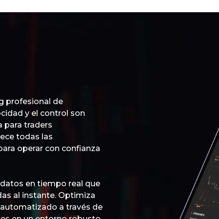
g profesional de
ocidad y el control son
 para traders
ece todas las
ara operar con confianza
datos en tiempo real que
as al instante. Optimiza
g automatizado a través de
des en un entorno robusto